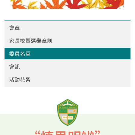
Main
會章
navigation
家長校董選舉章則
委員名單
會訊
活動花絮