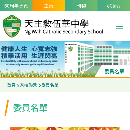
移至主內容
60周年專頁
主頁
刊物
eClass
T
Main
navi
委員名單
導
首頁
家校聯繫
委員名單
航
連
委員名單
結