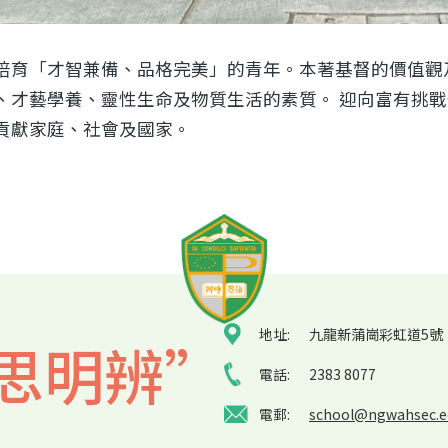
培育「才智兼備、品格完美」的青年。本著基督的價值觀
、才藝學養、靈性生命及物質生活的素質。 迎向富有挑
貢獻家庭、社會及國家。
地址:
九龍新蒲崗彩虹道5號
思明辨”
電話:
2383 8077
電郵:
school@ngwahsec.e