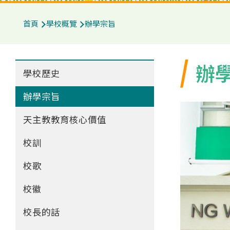
導
首頁
學校概覽
辦學宗旨
航
連
Main
辦
結
學校歷史
navigation
辦學宗旨
天主教教育核心價值
校訓
校歌
校徽
校長的話