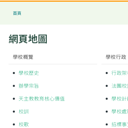
導
首頁
航
連
網頁地圖
結
學校概覽
學校行政
學校歷史
行政架
辦學宗旨
法團校
天主教教育核心價值
學校計
校訓
學校處
校歌
招標事