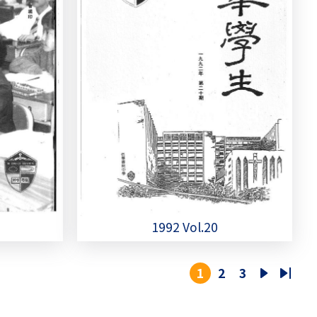
1992 Vol.20
1
2
3
目
頁
頁
下
Last
前
面
面
一
page