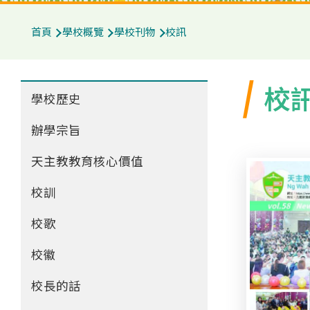
導
首頁
學校概覽
學校刊物
校訊
航
連
Main
校
結
學校歷史
navigation
辦學宗旨
天主教教育核心價值
校訓
校歌
校徽
校長的話