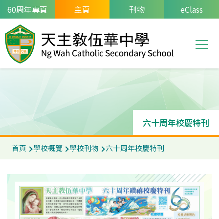
移至主內容
60周年專頁
主頁
刊物
eClass
T
Main
navi
六十周年校慶特刊
導
首頁
學校概覽
學校刊物
六十周年校慶特刊
航
連
結