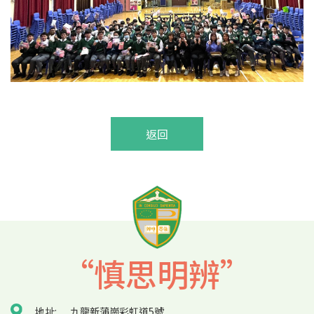
返回
“慎思明辨”
地址:
九龍新蒲崗彩虹道5號