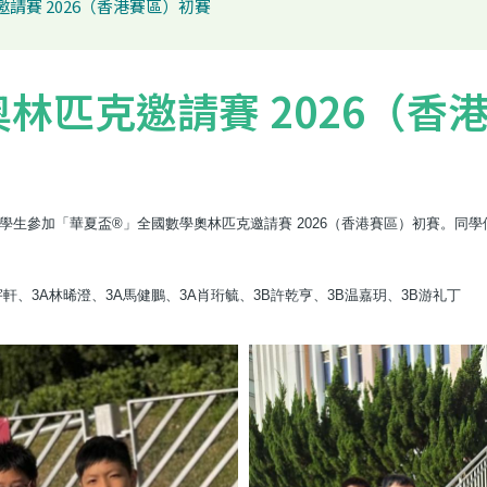
請賽 2026（香港賽區）初賽
林匹克邀請賽 2026（香
學生參加「華夏盃®」全國數學奧林匹克邀請賽 2026（香港賽區）初賽。同
宇軒、3A林晞澄、3A馬健鵬、3A肖珩毓、3B許乾亨、3B温嘉玥、3B游礼丁