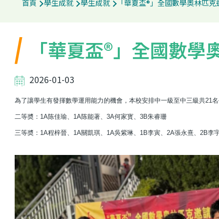
首頁
學生成就
學生成就
「華夏盃®」全國數學奧林匹克邀
航
連
「華夏盃®」全國數學奧
結
2026-01-03
為了讓學生有發揮數學運用能力的機會，本校安排中一級至中三級共21名
二等奬：1A陈佳瑜、1A陈能著、3A何家寳、3B朱睿珊
三等奬：1A程梓晉、1A關凱琪、1A吳紫琳、1B李寅、2A張永熹、2B李