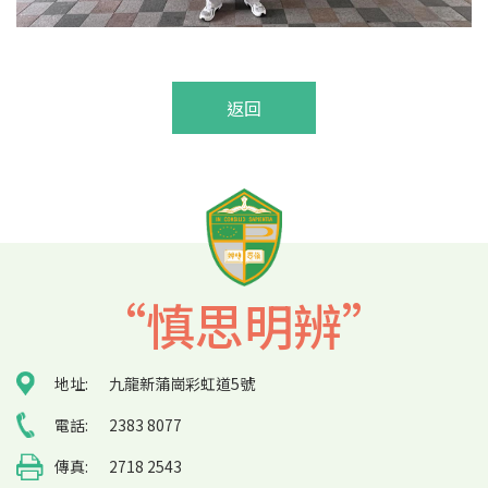
返回
“慎思明辨”
地址:
九龍新蒲崗彩虹道5號
電話:
2383 8077
傳真:
2718 2543