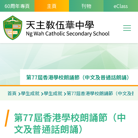
移至主內容
60周年專頁
主頁
刊物
eClass
T
Main
navi
第77屆香港學校朗誦節（中文及普通話朗誦）
導
首頁
學生成就
學生成就
第77屆香港學校朗誦節（中文及普
航
連
第77屆香港學校朗誦節（中
結
文及普通話朗誦）