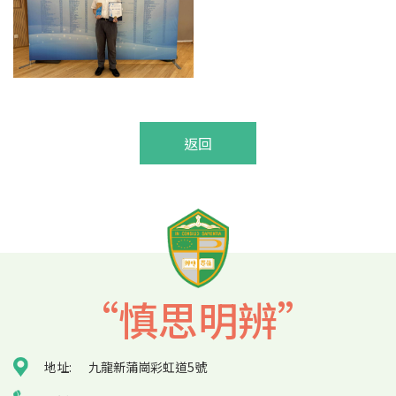
返回
“慎思明辨”
地址:
九龍新蒲崗彩虹道5號