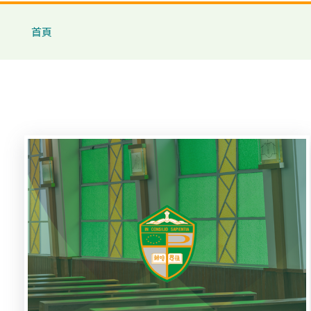
導
首頁
航
連
結