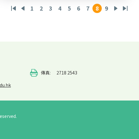
1
2
3
4
5
6
7
8
9
First
Previous
頁
頁
頁
頁
頁
頁
頁
目
頁
下
Last
page
page
面
面
面
面
面
面
面
前
面
一
page
頁
頁
面
傳真:
2718 2543
du.hk
eserved.