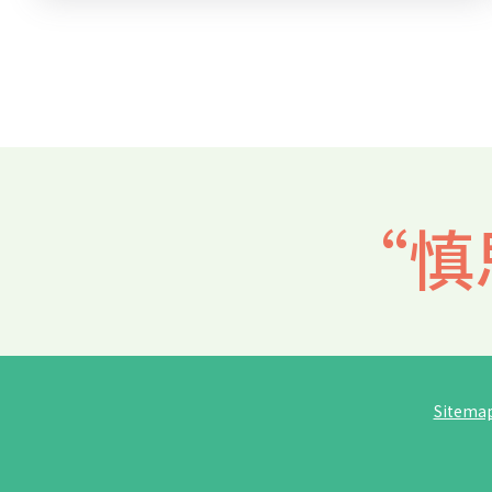
Pagination
“慎
Sitema