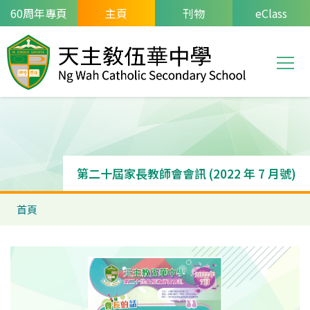
移至主內容
60周年專頁
主頁
刊物
eClass
T
Main
navi
第二十屆家長教師會會訊 (2022 年 7 月號)
導
首頁
航
連
結