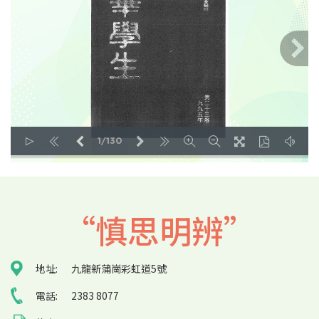
1/130
LOADING PAGES 8% ...
“慎思明辨”
地址:
九龍新蒲崗彩虹道5號
電話:
2383 8077