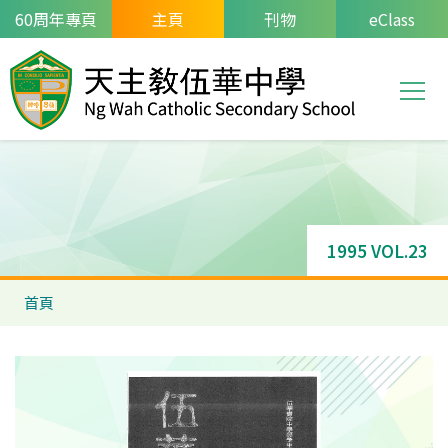
移至主內容
60周年專頁
主頁
刊物
eClass
T
Main
navi
1995 VOL.23
導
首頁
航
連
結