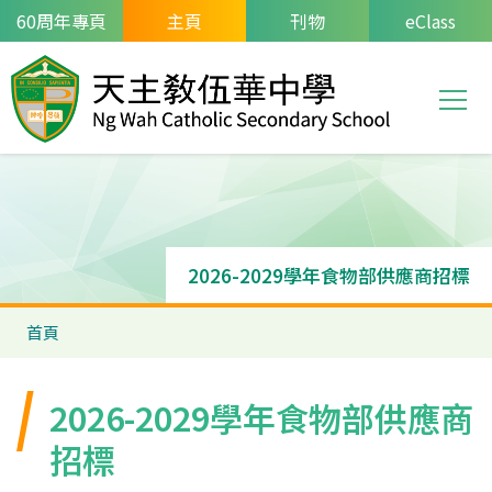
移至主內容
60周年專頁
主頁
刊物
eClass
T
Main
navi
2026-2029學年食物部供應商招標
導
首頁
航
連
2026-2029學年食物部供應商
結
招標