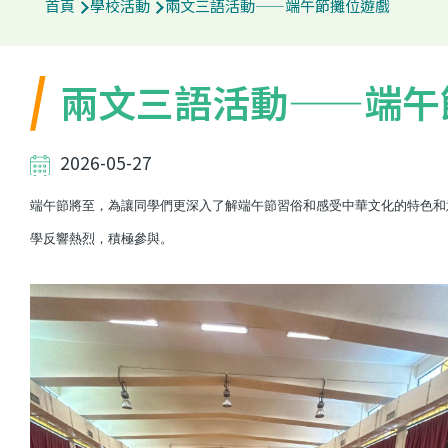
首頁
學校活動
兩文三語活動——端午節攤位遊戲
航
連
兩文三語活動——端午
結
2026-05-27
端午節將至，為讓同學們更深入了解端午節習俗和感受中華文化的特色和
學反響熱烈，積極參與。