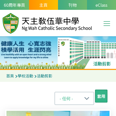
移至主內容
60周年專頁
主頁
刊物
eClass
T
Main
navi
活動剪影
導
首頁
學校活動
活動剪影
航
連
結