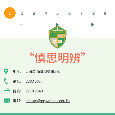
Pagination
1
2
3
4
5
6
7
8
9
目
頁
頁
頁
頁
頁
頁
頁
頁
前
面
面
面
面
面
面
面
面
…
下
Last
頁
一
page
面
頁
“慎思明辨”
地址:
九龍新蒲崗彩虹道5號
電話:
2383 8077
傳真:
2718 2543
電郵:
school@ngwahsec.edu.hk