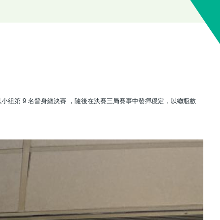
以小組第 9 名晉身總決賽 ，隨後在決賽三局賽事中發揮穩定，以總瓶數