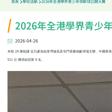
首頁
學校活動
2026年全港學界青少年保齡球公開大賽
航
連
2026年全港學界青少
結
2026-04-26
本校 2A 陳柏謙 近日參加由荃灣迪高及屯門美樂保齡球場主辦、中國香港
511 分 獲得組別第 9 名。