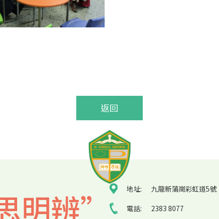
返回
地址:
九龍新蒲崗彩虹道5號
思明辨”
電話:
2383 8077