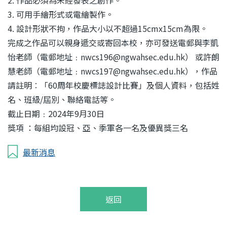
2. 作品必須為未經發表之創作。
3. 可用手繪形式或電繪製作。
4. 設計形狀不拘，作品大小以不超過15cmx15cm為限。
完成之作品可以親身遞交或寄回本校，亦可發送電郵與李凱
怡老師（電郵地址﹕nwcs196@ngwahsec.edu.hk） 或許朗
慧老師（電郵地址﹕nwcs197@ngwahsec.edu.hk），作品
請註明︰「60周年校慶標誌設計比賽」及個人資料，包括姓
名、班級/屆別、聯絡電話等。
截止日期﹕2024年9月30日
獎項 ：每組均設冠、亞、季軍各一名及優異獎三名
最新消息
返回