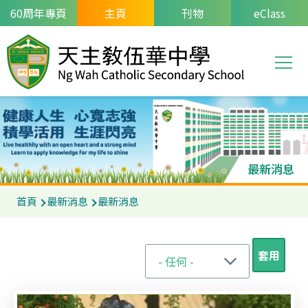
移至主內容
60周年專頁
主頁
刊物
eClass
T
Main
navi
最新消息
導
首頁
最新消息
最新消息
航
連
結