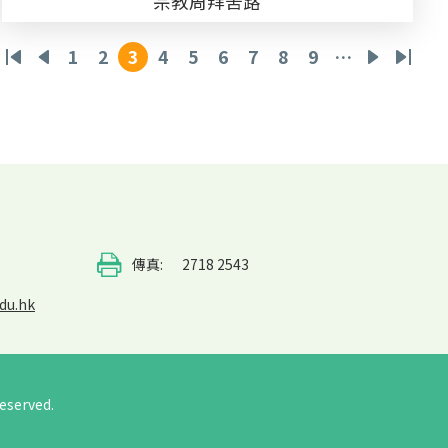
宗教周拜苦路
1
2
3
4
5
6
7
8
9
…
First
Previous
頁
頁
目
頁
頁
頁
頁
頁
頁
下
Last
page
page
面
面
前
面
面
面
面
面
面
一
page
頁
頁
面
傳真:
2718 2543
du.hk
eserved.