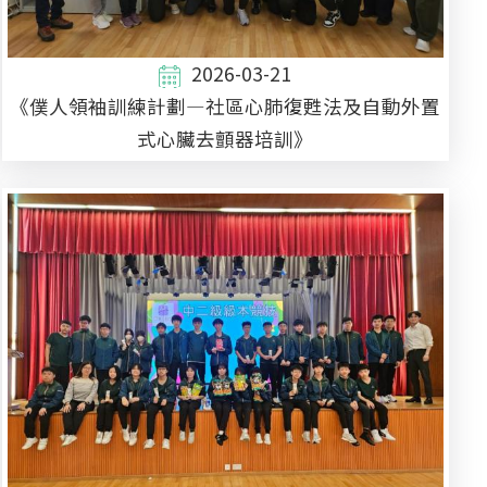
2026-03-21
《僕人領袖訓練計劃—社區心肺復甦法及自動外置
式心臟去顫器培訓》