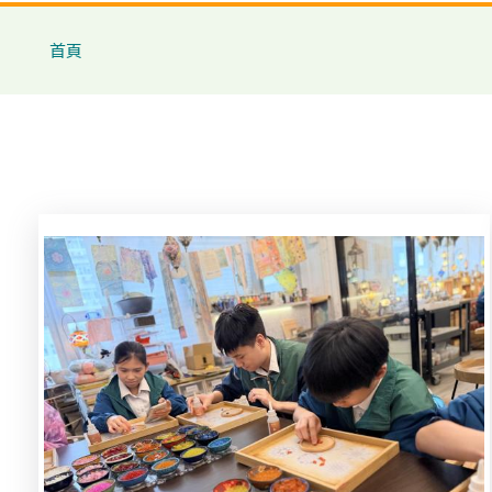
導
首頁
航
連
結