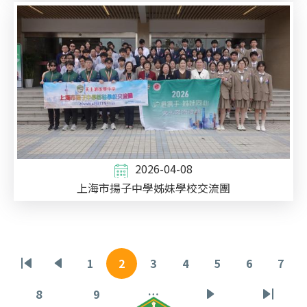
2026-04-08
上海市揚子中學姊妹學校交流團
Pagination
1
2
3
4
5
6
7
First
Previous
頁
目
頁
頁
頁
頁
頁
page
page
面
前
面
面
面
面
面
8
9
…
頁
頁
下
Last