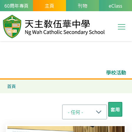
移至主內容
60周年專頁
主頁
刊物
eClass
T
Main
navi
學校活動
導
首頁
航
連
結